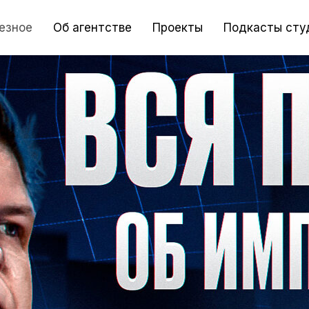
езное
Об агентстве
Проекты
Подкасты сту