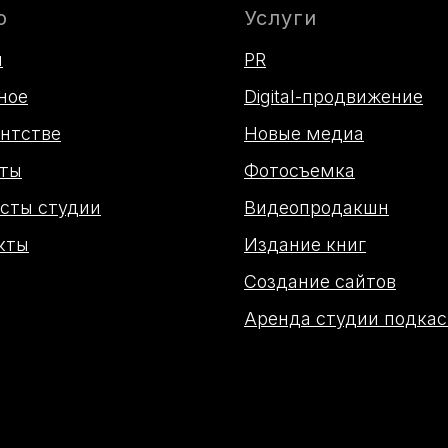
ю
Услуги
и
PR
ное
Digital-продвижение
ентстве
Новые медиа
ты
Фотосъемка
сты студии
Видеопродакшн
кты
Издание книг
Создание сайтов
Аренда студии подкас