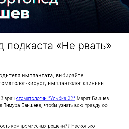
 подкаста «Не рвать»
водителя имплантата, выбирайте
 стоматолог-хирург, имплантолог клиники
ый врач
стоматологии "Улыбка 32"
Марат Баишев
га Тимура Баишева, чтобы узнать всю правду об
сность компромиссных решений? Насколько