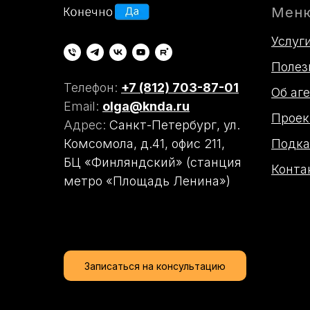
Мен
Услуг
Полез
Телефон:
+7 (812) 703-87-01
Об аг
Email:
olga@knda.ru
Проек
Адрес:
Санкт-Петербург,
ул.
Подка
Комсомола, д.41, офис 211,
БЦ «Финляндский» (станция
Конта
метро «Площадь Ленина»)
Записаться на консультацию