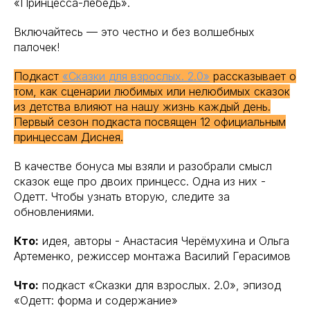
«Принцесса-лебедь».
Включайтесь — это честно и без волшебных
палочек!
Подкаст
«Сказки для взрослых. 2.0»
рассказывает о
том, как сценарии любимых или нелюбимых сказок
из детства влияют на нашу жизнь каждый день.
Первый сезон подкаста посвящен 12 официальным
принцессам Диснея.
В качестве бонуса мы взяли и разобрали смысл
сказок еще про двоих принцесс. Одна из них -
Одетт. Чтобы узнать вторую, следите за
обновлениями.
Кто:
идея, авторы - Анастасия Черёмухина и Ольга
Артеменко, режиссер монтажа Василий Герасимов
Что:
подкаст «Сказки для взрослых. 2.0», эпизод
«Одетт: форма и содержание»