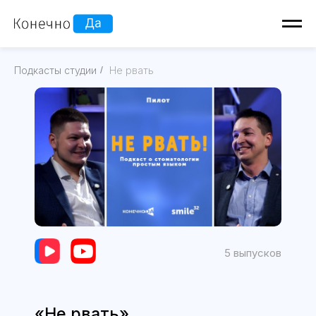
Подкасты студии
/
Не рвать
5 выпусков
«Не рвать»