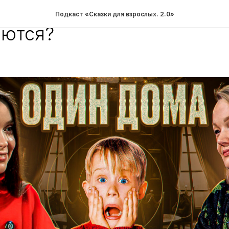
ма: почему загаданные ж
Подкаст «Сказки для взрослых. 2.0»
аются?