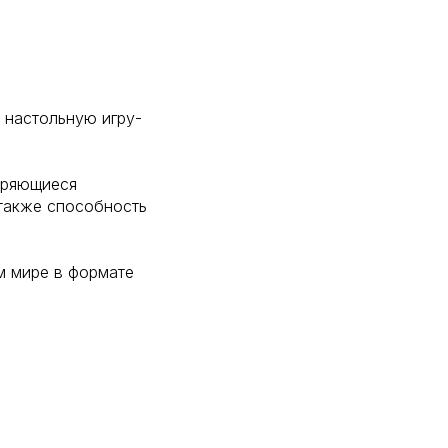
?
в настольную игру-
оряющиеся
 также способность
м мире в формате