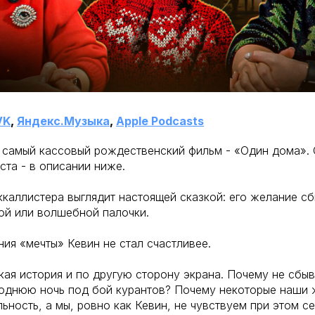
VK
,
Яндекс.Музыка
,
Apple Podcasts
 самый кассовый рождественский фильм - «Один дома». 
та - в описании ниже.
каллистера выглядит настоящей сказкой: его желание с
ой или волшебной палочки.
ия «мечты» Кевин не стал счастливее.
кая история и по другую сторону экрана. Почему не сбыв
годнюю ночь под бой курантов? Почему некоторые наши 
ьность, а мы, ровно как Кевин, не чувствуем при этом с