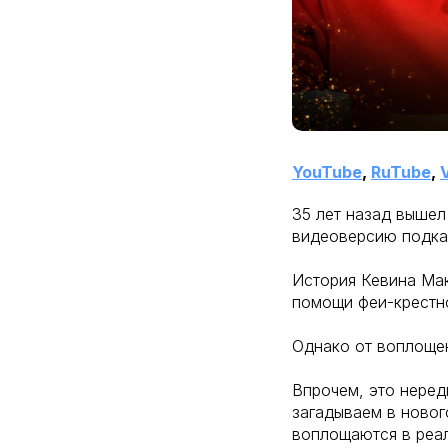
YouTube
,
RuTube
,
35 лет назад вышел
видеоверсию подкас
История Кевина Мак
помощи феи-крестн
Однако от воплощен
Впрочем, это неред
загадываем в ново
воплощаются в реал