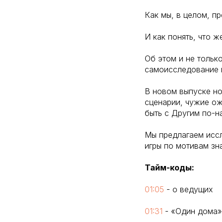
Как мы, в целом, п
И как понять, что 
Об этом и не тольк
самоисследование 
В новом выпуске н
сценарии, чужие ож
быть с Другим по-н
Мы предлагаем иссл
игры по мотивам зн
Тайм-коды:
01:05
- о ведущих
01:31
- «Один дома»