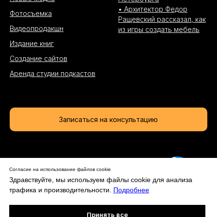
• Архитектор Федор
Фотосъемка
Ращевский рассказал, как
Видеопродакшн
из игры создать мебель
Издание книг
Создание сайтов
Аренда студии подкастов
Записаться на консультацию
ИП Артеменко Ольга Игоревна, ИНН: 500110140533,
Согласие на использование файлов cookie
Задайте вопрос
ОГРНИП: 319470400030514
Здравствуйте, мы используем файлы cookie для анализа
трафика и производительности.
Подробнее
Политика обработки персональных данных
,
Правовая информация
Онлайн-
Принять все